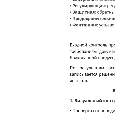
• Регулирующая:
рег
• Защитная:
обратны
•
Предохранительна
• Фонтанная:
устьево
Входной контроль пр
требованиям докумен
бракованной продукц
По результатам осв
записывается решение
дефектах.
1. Визуальный конт
• Проверка сопровод