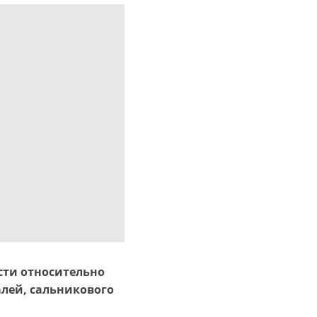
сти относительно
алей, сальникового