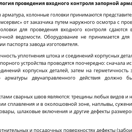
логия проведения входного контроля запорной ар
я арматура, колонные головки принимаются представит
сервис» от заказчика путем наружного осмотра с про
оловки для проведения входного контроля сдаются 
очной ведомости. Оборудование не принимается для
вии паспорта завода изготовителя.
чность уплотнения штока и соединений корпусных дета
апорного устройства проводятся поочередно: сначала и
динений корпусных деталей, затем на герметичность 
во арматуры двунаправленного действия должно б
тами сварных швов являются: трещины любых видов и 
нии сплавления и в околошовной зоне, наплывы, сужен
ровары, шлаковые включения и другие дефекты размер
тнительных и посадочных поверхностях дефекты (забо