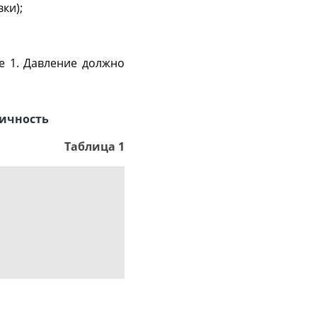
вки);
е 1. Давление должно
тичность
Таблица 1