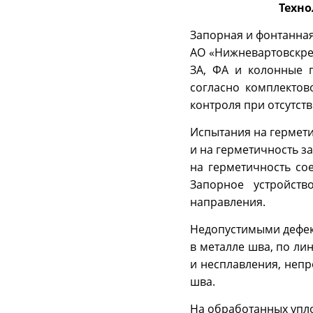
Техно
Запорная и фонтанна
АО «Нижневартовскрем
ЗА, ФА и колонные г
согласно комплектов
контроля при отсутст
Испытания на гермети
и на герметичность з
на герметичность сое
Запорное устройст
направления.
Недопустимыми дефек
в металле шва, по ли
и несплавления, неп
шва.
На обработанных упло