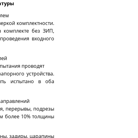
матуры
елем
веркой комплектности.
в комплекте без ЗИП,
 проведения входного
лей
спытания проводят
запорного устройства.
ыть испытано в оба
направлений
ия, перерывы, подрезы
ом более 10% толщины
ины, задиры, царапины