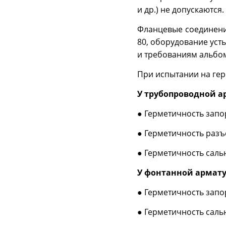
и др.) не допускаются.
Фланцевые соединения
80, оборудование уст
и требованиям альбом
При испытании на ге
У трубопроводной 
● Герметичность запо
● Герметичность раз
● Герметичность саль
У фонтанной армату
● Герметичность запо
● Герметичность саль