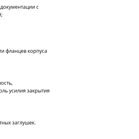
 документации с
й;
.
ти фланцев корпуса
ость,
оль усилия закрытия
тных заглушек.